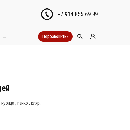
+7 914 855 69 99
...
Перезвонить?
цей
курица , панко , кляр.