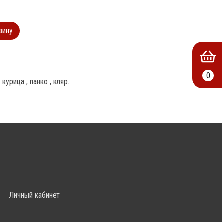
зину
0
курица , панко , кляр.
Личный кабинет