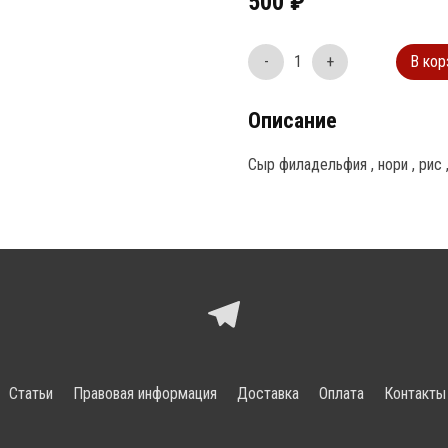
500
₽
-
1
+
В кор
Описание
Сыр филадельфия , нори , рис , 
Статьи
Правовая информация
Доставка
Оплата
Контакты