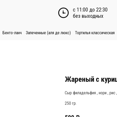
с 11:00 до 22:30

без выходных
Бенто-ланч
Запеченные (аля де люкс)
Тортилья классическая
Жареный с кури
Сыр филадельфия , нори , рис , 
250 гр.