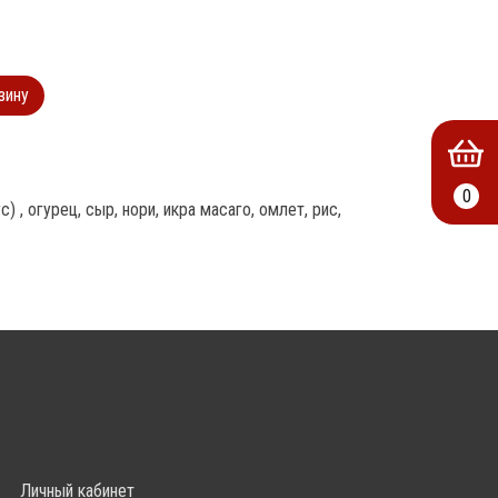
зину
0
 , огурец, сыр, нори, икра масаго, омлет, рис, 
Личный кабинет