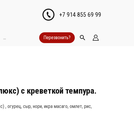
+7 914 855 69 99
...
Перезвонить?
люкс) с креветкой темпура.
) , огурец, сыр, нори, икра масаго, омлет, рис,