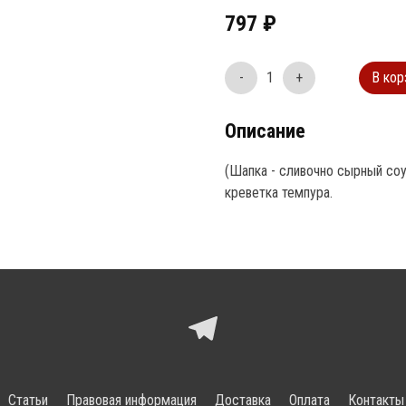
797
₽
-
1
+
В кор
Описание
(Шапка - сливочно сырный соус)
креветка темпура. 
Статьи
Правовая информация
Доставка
Оплата
Контакты