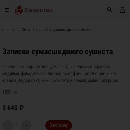
Главная
Сеты
Записки сумасшедшего сушиста
Записки сумасшедшего сушиста
Запеченный с креветкой (де люкс), запеченный (кранч) с
мидиями, филадельфия лосось лайт, фреш ролл с снежным
крабом, фудзи лайт, маки с омлетом спайси, маки с огурцом.
1550 гр.
2 640
₽
-
1
+
В корзину