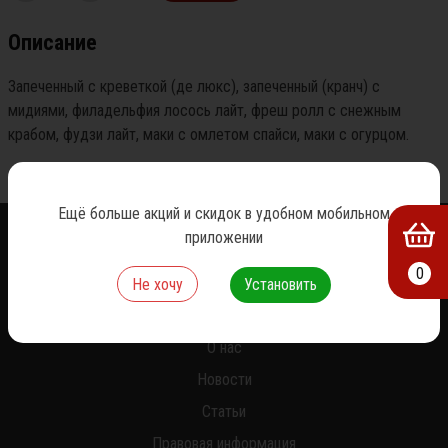
Описание
Запеченный с креветкой (де люкс), запеченный (кранч) с 
мидиями, филадельфия лосось лайт, фреш ролл с снежным 
крабом, фудзи лайт, маки с омлетом спайси, маки с огурцом.
Ещё больше акций и скидок в удобном мобильном
приложении
0
Не хочу
Установить
О нас
Новости
Статьи
Правовая информация