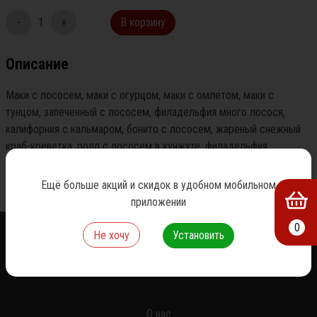
-
1
+
В корзину
Описание
Маки с лососем, маки с огурцом, маки с омлетом, маки с 
тунцом, запеченный с лососем, филадельфия много лосося, 
калифорния с кальмаром, бонито с лососем, жареный снежный 
краб-креветка, ролл с лососем в кунжуте, филадельфия 
креветка лайт, филадельфия с тунцом, ролл чеддер с тунцом.
Ещё больше акций и скидок в удобном мобильном
приложении
0
Не хочу
Установить
О нас