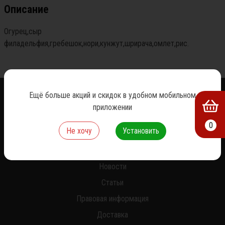
Описание
Огурец,сыр 
филадельфия,гребешок,нори,кунжут,шрирача,омлет,рис.
Ещё больше акций и скидок в удобном мобильном
приложении
0
Не хочу
Установить
О нас
Новости
Статьи
Правовая информация
Доставка