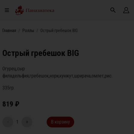
Главная
Роллы
Острый гребешок BIG
Острый гребешок BIG
Огурец,сыр
филадельфия,гребешок,нори,кунжут,шрирача,омлет,рис.
335гр.
819
₽
-
1
+
В корзину