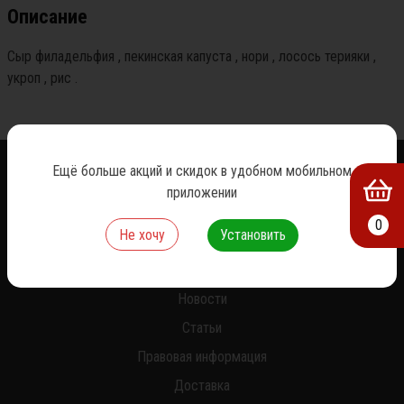
Описание
Сыр филадельфия , пекинская капуста , нори , лосось терияки , 
укроп , рис .
Ещё больше акций и скидок в удобном мобильном
приложении
0
Не хочу
Установить
О нас
Новости
Статьи
Правовая информация
Доставка