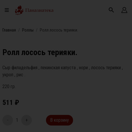
Главная
Роллы
Ролл лосось терияки.
Ролл лосось терияки.
Сыр филадельфия , пекинская капуста , нори , лосось терияки ,
укроп , рис .
220 гр.
511
₽
-
1
+
В корзину