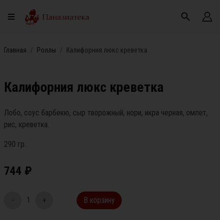
Главная
Роллы
Калифорния люкс креветка
Калифорния люкс креветка
Лобо, соус барбекю, сыр творожный, нори, икра черная, омлет,
рис, креветка.
290 гр.
744
₽
-
1
+
В корзину