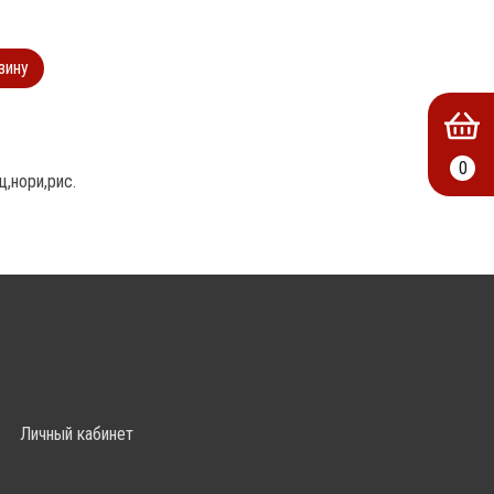
зину
0
,нори,рис.
Личный кабинет