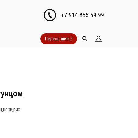
+7 914 855 69 99
Перезвонить?
тунцом
,нори,рис.