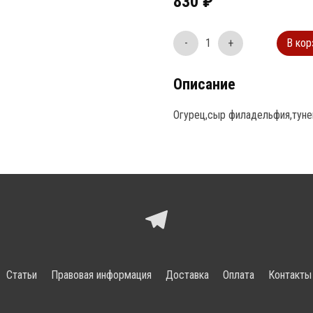
830
₽
-
1
+
В кор
Описание
Огурец,сыр филадельфия,тунец
Статьи
Правовая информация
Доставка
Оплата
Контакты