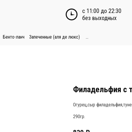
с 11:00 до 22:30

без выходных
Бенто-ланч
Запеченные (аля де люкс)
...
Филадельфия с 
Огурец,сыр филадельфия,тунец
290гр.